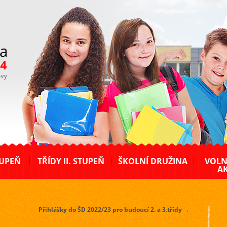
TUPEŇ
TŘÍDY II. STUPEŇ
ŠKOLNÍ DRUŽINA
VOLN
AK
Přihlášky do ŠD 2022/23 pro budoucí 2. a 3.třídy
→