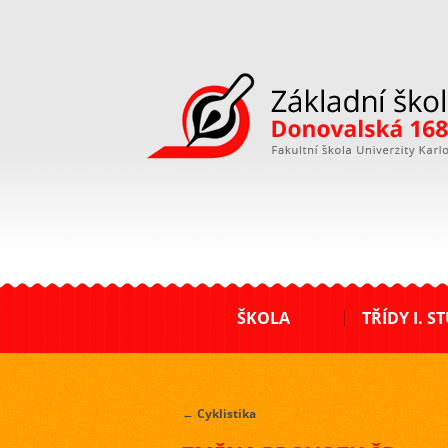
ZŠ Donovalská
ŠKOLA
TŘÍDY I. S
←
Cyklistika