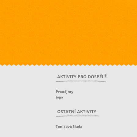
AKTIVITY PRO DOSPĚLÉ
Pronájmy
Jóga
OSTATNÍ AKTIVITY
Tenisová škola