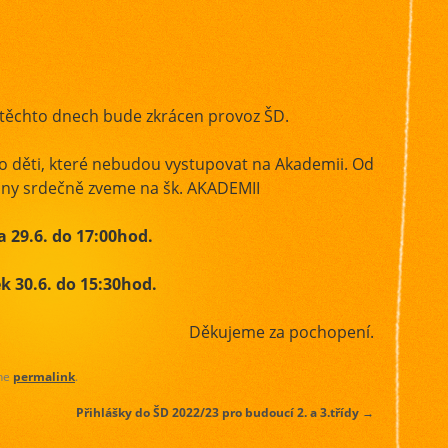
 těchto dnech bude zkrácen provoz ŠD.
ro děti, které nebudou vystupovat na Akademii. Od
hny srdečně zveme na šk. AKADEMII
a 29.6. do 17:00hod.
k 30.6. do 15:30hod.
Děkujeme za pochopení.
the
permalink
.
Přihlášky do ŠD 2022/23 pro budoucí 2. a 3.třídy
→