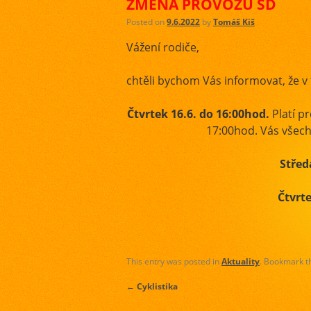
ZMĚNA PROVOZU ŠD
Posted on
9.6.2022
by
Tomáš Kiš
Vážení rodiče,
chtěli bychom Vás informovat, že v
Čtvrtek 16.6. do 16:00hod.
Platí p
17:00hod. Vás všec
Střed
Čtvrte
This entry was posted in
Aktuality
. Bookmark 
←
Cyklistika