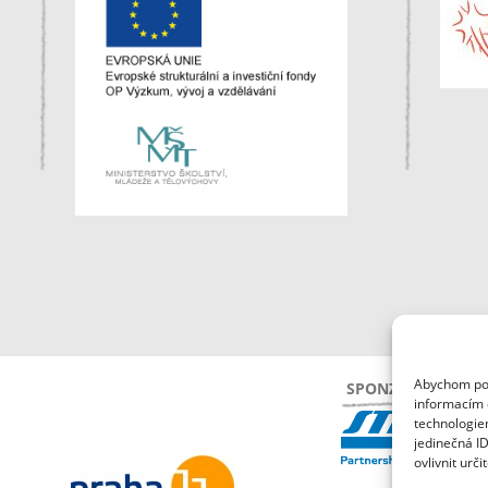
Abychom posk
SPONZOŘI
informacím o
technologie
jedinečná I
ovlivnit urči