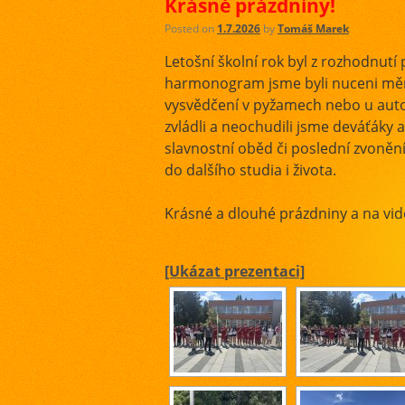
Krásné prázdniny!
Posted on
1.7.2026
by
Tomáš Marek
Letošní školní rok byl z rozhodnutí
harmonogram jsme byli nuceni měni
vysvědčení v pyžamech nebo u aut
zvládli a neochudili jsme deváťáky
slavnostní oběd či poslední zvon
do dalšího studia i života.
Krásné a dlouhé prázdniny a na vidě
[Ukázat prezentaci]