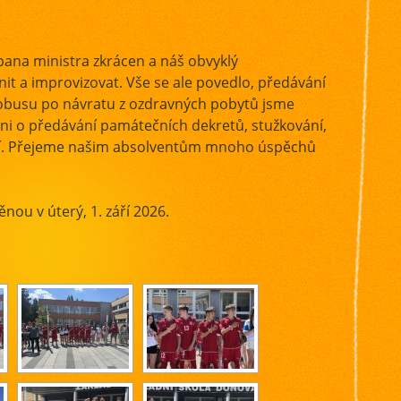
 pana ministra zkrácen a náš obvyklý
t a improvizovat. Vše se ale povedlo, předávání
obusu po návratu z ozdravných pobytů jsme
 ani o předávání památečních dekretů, stužkování,
ění. Přejeme našim absolventům mnoho úspěchů
nou v úterý, 1. září 2026.