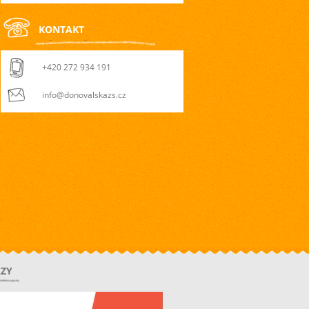
KONTAKT
+420 272 934 191
info@donovalskazs.cz
ZY