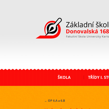
ZŠ Donovalská
ŠKOLA
TŘÍDY I. S
←
OP 6.A a 6.B