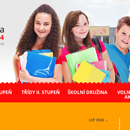
TUPEŇ
TŘÍDY II. STUPEŇ
ŠKOLNÍ DRUŽINA
VOLN
AK
LSP 2026
→