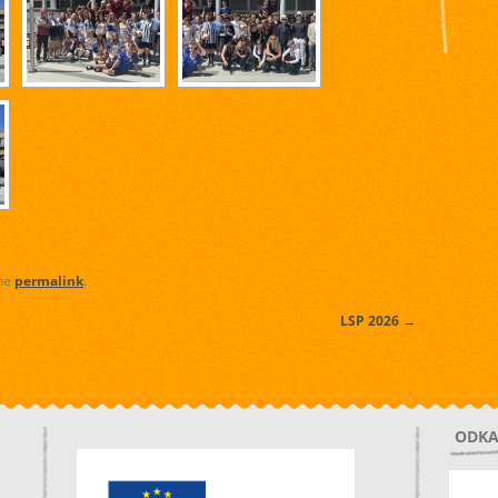
the
permalink
.
LSP 2026
→
ODKA