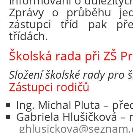
informováni o důležitých
Zprávy o průběhu je
zástupci tříd pak p
třídách.
Školská rada při ZŠ P
Složení školské rady pro 
Zástupci rodičů
Ing. Michal Pluta – př
Gabriela Hlušičková –
ghlusickova@seznam.