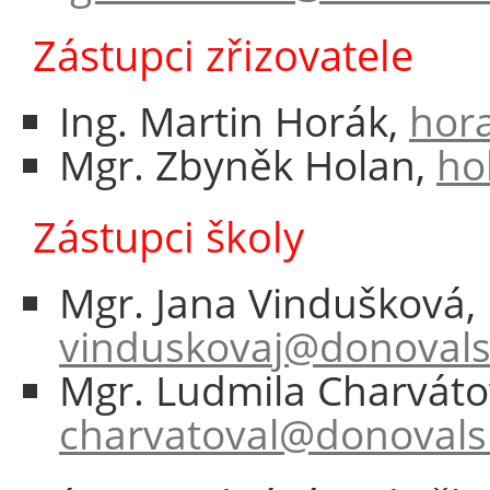
Zástupci zřizovatele
Ing. Martin Horák,
hor
Mgr. Zbyněk Holan,
ho
Zástupci školy
Mgr. Jana Vindušková,
vinduskovaj@donovals
Mgr. Ludmila Charváto
charvatoval@donovals