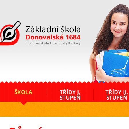
ZŠ Donovalská
ŠKOLA
TŘÍDY I.
TŘÍDY II.
STUPEŇ
STUPEŇ