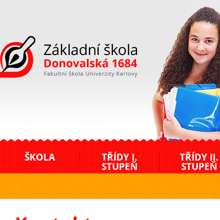
ZŠ Donovalská
ŠKOLA
TŘÍDY I.
TŘÍDY II.
STUPEŇ
STUPEŇ