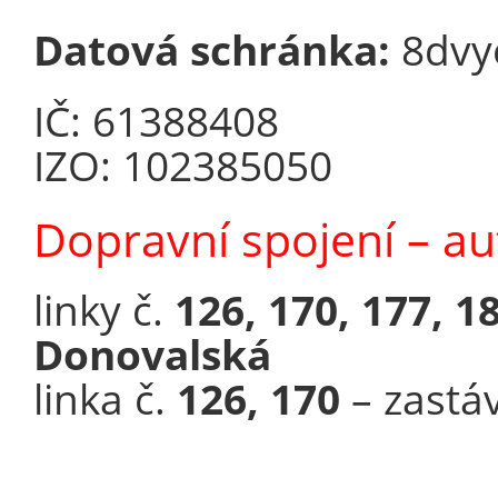
Datová schránka:
8dvy
IČ: 61388408
IZO: 102385050
Dopravní spojení – a
linky č.
126, 170, 177, 1
Donovalská
linka č.
126, 170
– zastá