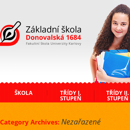
ZŠ Donovalská
ŠKOLA
TŘÍDY I.
TŘÍDY II.
STUPEŇ
STUPEŇ
Nezařazené
Category Archives: