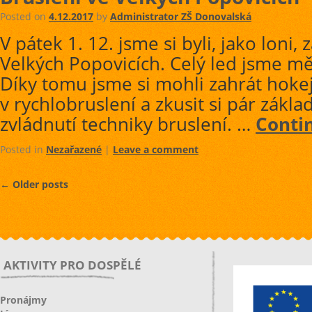
Posted on
4.12.2017
by
Administrator ZŠ Donovalská
V pátek 1. 12. jsme si byli, jako loni, 
Velkých Popovicích. Celý led jsme mě
Díky tomu jsme si mohli zahrát hokej
v rychlobruslení a zkusit si pár zákla
zvládnutí techniky bruslení. …
Conti
Posted in
Nezařazené
|
Leave a comment
←
Older posts
AKTIVITY PRO DOSPĚLÉ
Pronájmy