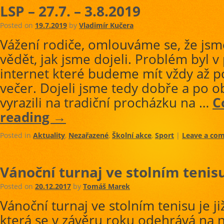
LSP – 27.7. – 3.8.2019
Posted on
19.7.2019
by
Vladimír Kučera
Vážení rodiče, omlouváme se, že jsm
vědět, jak jsme dojeli. Problém byl v
internet které budeme mít vždy až p
večer. Dojeli jsme tedy dobře a po 
vyrazili na tradiční procházku na …
C
reading
→
Posted in
Aktuality
,
Nezařazené
,
Školní akce
,
Sport
|
Leave a co
Vánoční turnaj ve stolním tenis
Posted on
20.12.2017
by
Tomáš Marek
Vánoční turnaj ve stolním tenisu je již
která se v závěru roku odehrává na n