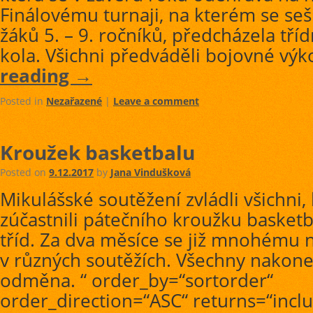
Finálovému turnaji, na kterém se seš
žáků 5. – 9. ročníků, předcházela tří
kola. Všichni předváděli bojovné vý
reading
→
Posted in
Nezařazené
|
Leave a comment
Kroužek basketbalu
Posted on
9.12.2017
by
Jana Vindušková
Mikulášské soutěžení zvládli všichni, 
zúčastnili pátečního kroužku basketba
tříd. Za dva měsíce se již mnohému na
v různých soutěžích. Všechny nakone
odměna. “ order_by=“sortorder“
order_direction=“ASC“ returns=“incl