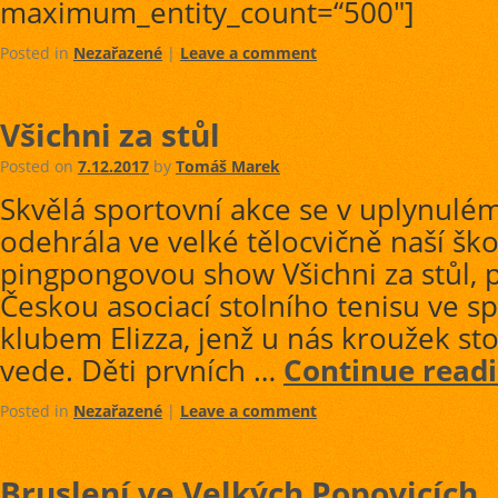
maximum_entity_count=“500″]
Posted in
Nezařazené
|
Leave a comment
Všichni za stůl
Posted on
7.12.2017
by
Tomáš Marek
Skvělá sportovní akce se v uplynulé
odehrála ve velké tělocvičně naší ško
pingpongovou show Všichni za stůl,
Českou asociací stolního tenisu ve sp
klubem Elizza, jenž u nás kroužek sto
vede. Děti prvních …
Continue read
Posted in
Nezařazené
|
Leave a comment
Bruslení ve Velkých Popovicích