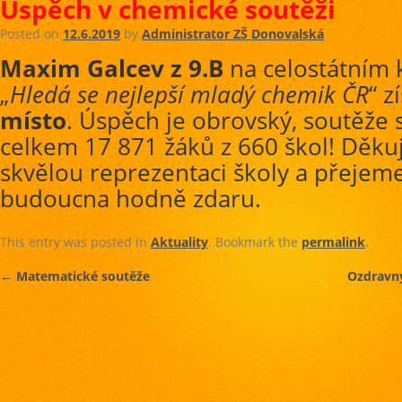
Úspěch v chemické soutěži
Posted on
12.6.2019
by
Administrator ZŠ Donovalská
Maxim Galcev z 9.B
na celostátním 
„
Hledá se nejlepší mladý chemik ČR
“ z
místo
. Úspěch je obrovský, soutěže 
celkem 17 871 žáků z 660 škol! Děk
skvělou reprezentaci školy a přeje
budoucna hodně zdaru.
This entry was posted in
Aktuality
. Bookmark the
permalink
.
←
Matematické soutěže
Ozdravný