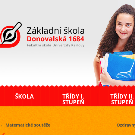
ZŠ Donovalská
ŠKOLA
TŘÍDY I.
TŘÍDY II.
STUPEŇ
STUPEŇ
←
Matematické soutěže
Ozdravný