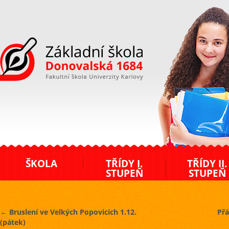
ZŠ Donovalská
ŠKOLA
TŘÍDY I.
TŘÍDY II.
STUPEŇ
STUPEŇ
←
Bruslení ve Velkých Popovicích 1.12.
Přá
(pátek)