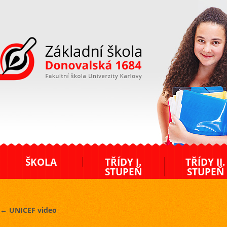
ZŠ Donovalská
ŠKOLA
TŘÍDY I.
TŘÍDY II.
STUPEŇ
STUPEŇ
←
UNICEF video