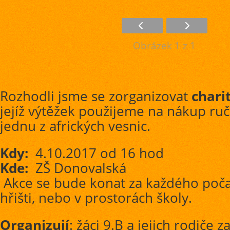
Obrázek 1 z 1
Rozhodli jsme se zorganizovat
charit
jejíž výtěžek použijeme na nákup ru
jednu z afrických vesnic.
Kdy:
4.10.2017 od 16 hod
Kde:
ZŠ Donovalská
Akce se bude konat za každého poča
hřišti, nebo v prostorách školy.
Organizují
: žáci 9.B a jejich rodiče