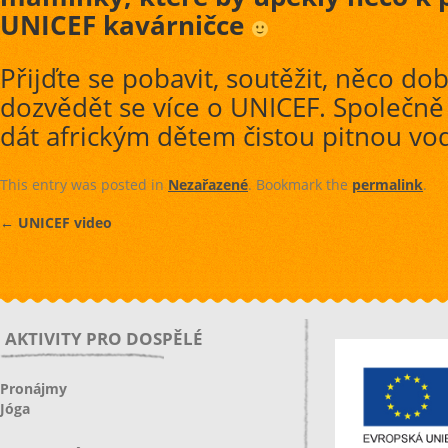
UNICEF kavárničce
Přijďte se pobavit, soutěžit, něco do
dozvědět se více o UNICEF. Společ
dát africkým dětem čistou pitnou vo
This entry was posted in
Nezařazené
. Bookmark the
permalink
.
←
UNICEF video
AKTIVITY PRO DOSPĚLÉ
Pronájmy
Jóga