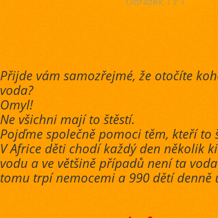
Obrázek 1 z 1
Přijde vám samozřejmé, že otočíte ko
voda?
Omyl!
Ne všichni mají to štěstí.
Pojďme společně pomoci těm, kteří to š
V Africe děti chodí každý den několik k
vodu a ve většině případů není ta voda 
tomu trpí nemocemi a 990 dětí denně 