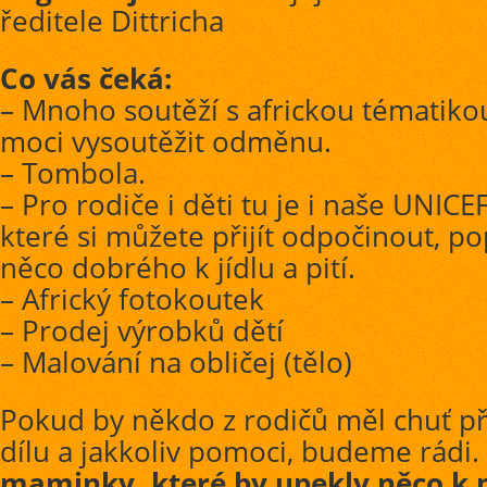
ředitele Dittricha
Co vás čeká:
– Mnoho soutěží s africkou tématiko
moci vysoutěžit odměnu.
– Tombola.
– Pro rodiče i děti tu je i naše UNICE
které si můžete přijít odpočinout, po
něco dobrého k jídlu a pití.
– Africký fotokoutek
– Prodej výrobků dětí
– Malování na obličej (tělo)
Pokud by někdo z rodičů měl chuť při
dílu a jakkoliv pomoci, budeme rádi.
maminky, které by upekly něco k p