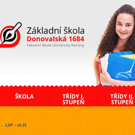
ZŠ Donovalská
ŠKOLA
TŘÍDY I.
TŘÍDY II.
STUPEŇ
STUPEŇ
←
LSP – st,čt