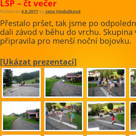
LSP – čt večer
Posted on
4.8.2017
by
Jana Vindušková
Přestalo pršet, tak jsme po odpole
dali závod v běhu do vrchu. Skupina 
připravila pro menší noční bojovku.
[Ukázat prezentaci]