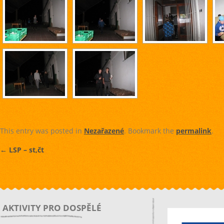
This entry was posted in
Nezařazené
. Bookmark the
permalink
.
←
LSP – st,čt
AKTIVITY PRO DOSPĚLÉ