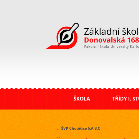
ZŠ Donovalská
ŠKOLA
TŘÍDY I. S
←
ŠVP Chotětice 6.A,B,C