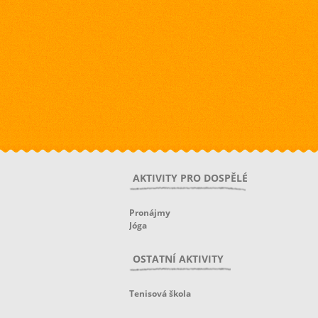
AKTIVITY PRO DOSPĚLÉ
Pronájmy
Jóga
OSTATNÍ AKTIVITY
Tenisová škola