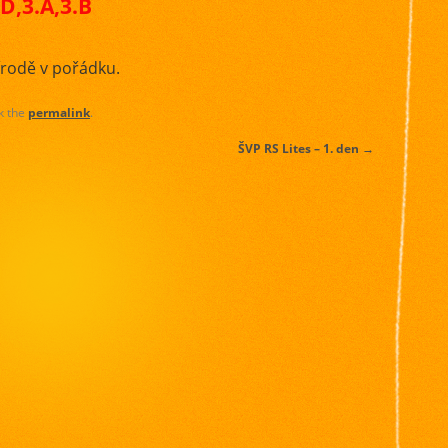
D,3.A,3.B
řírodě v pořádku.
k the
permalink
.
ŠVP RS Lites – 1. den
→