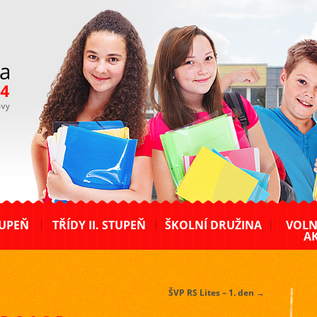
TUPEŇ
TŘÍDY II. STUPEŇ
ŠKOLNÍ DRUŽINA
VOLN
AK
ŠVP RS Lites – 1. den
→