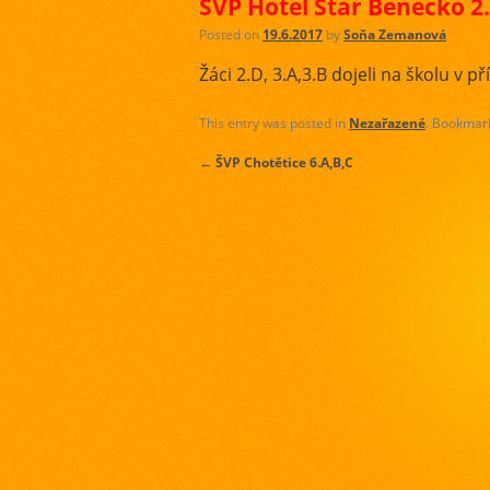
ŠVP Hotel Star Benecko 2.
Posted on
19.6.2017
by
Soňa Zemanová
Žáci 2.D, 3.A,3.B dojeli na školu v p
This entry was posted in
Nezařazené
. Bookmar
←
ŠVP Chotětice 6.A,B,C