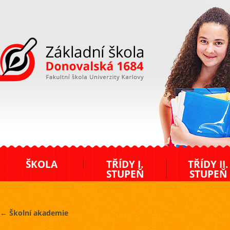
ZŠ Donovalská
ŠKOLA
TŘÍDY I.
TŘÍDY II.
STUPEŇ
STUPEŇ
←
Školní akademie