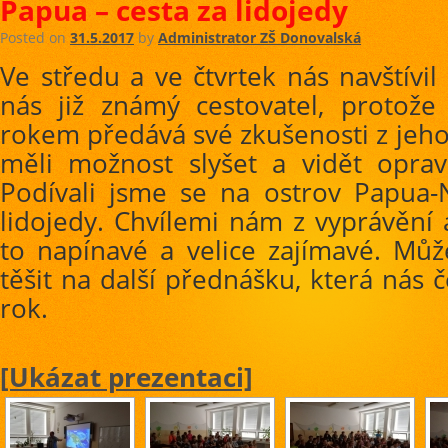
Papua – cesta za lidojedy
Posted on
31.5.2017
by
Administrator ZŠ Donovalská
Ve středu a ve čtvrtek nás navštívi
nás již známý cestovatel, protože
rokem předává své zkušenosti z jeho
měli možnost slyšet a vidět opra
Podívali jsme se na ostrov Papua
lidojedy. Chvílemi nám z vyprávění 
to napínavé a velice zajímavé. Můž
těšit na další přednášku, která nás č
rok.
[Ukázat prezentaci]