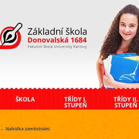
ZŠ Donovalská
ŠKOLA
TŘÍDY I.
TŘÍDY II.
STUPEŇ
STUPEŇ
←
Nabídka zaměstnání