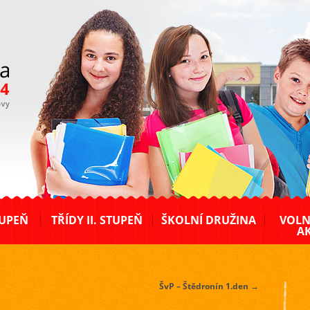
TUPEŇ
TŘÍDY II. STUPEŇ
ŠKOLNÍ DRUŽINA
VOLN
AK
ŠvP – Štědronín 1.den
→