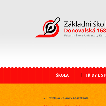
ZŠ Donovalská
ŠKOLA
TŘÍDY I. S
←
Přátelská utkání v basketbale