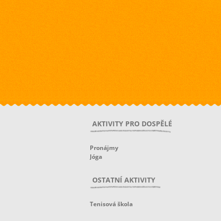
AKTIVITY PRO DOSPĚLÉ
Pronájmy
Jóga
OSTATNÍ AKTIVITY
Tenisová škola