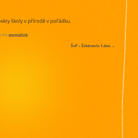
ekty školy v přírodě v pořádku.
k the
permalink
.
ŠvP – Štědronín 1.den
→