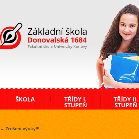
ZŠ Donovalská
ŠKOLA
TŘÍDY I.
TŘÍDY II.
STUPEŇ
STUPEŇ
←
Zrušení výuky!!!