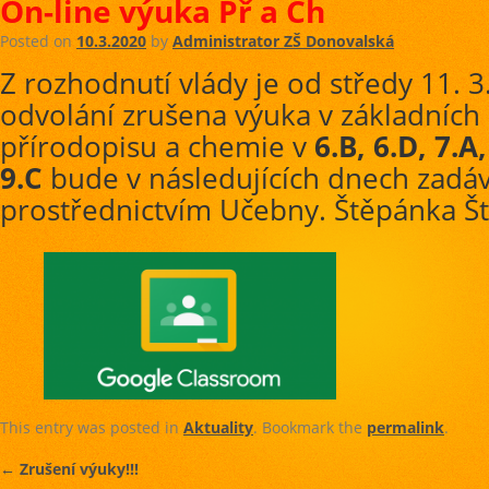
On-line výuka Př a Ch
Posted on
10.3.2020
by
Administrator ZŠ Donovalská
Z rozhodnutí vlády je od středy 11. 3
odvolání zrušena výuka v základních 
přírodopisu a chemie v
6.B, 6.D, 7.A,
9.C
bude v následujících dnech zadá
prostřednictvím Učebny. Štěpánka Št
This entry was posted in
Aktuality
. Bookmark the
permalink
.
←
Zrušení výuky!!!