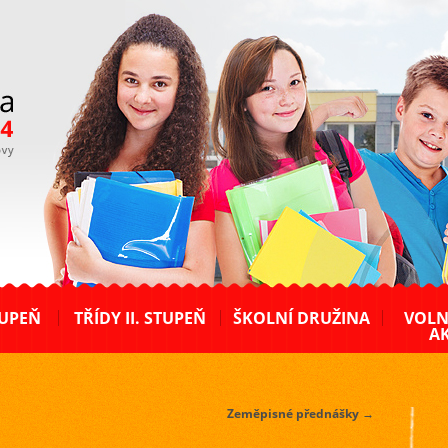
TUPEŇ
TŘÍDY II. STUPEŇ
ŠKOLNÍ DRUŽINA
VOLN
AK
Zeměpisné přednášky
→