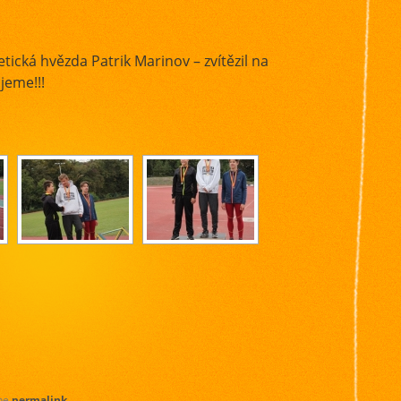
ická hvězda Patrik Marinov – zvítězil na
jeme!!!
the
permalink
.