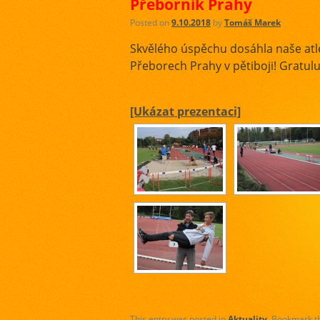
Přeborník Prahy
Posted on
9.10.2018
by
Tomáš Marek
Skvělého úspěchu dosáhla naše atlet
Přeborech Prahy v pětiboji! Gratulu
[Ukázat prezentaci]
This entry was posted in
Aktuality
. Bookmark 