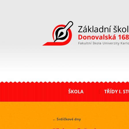
ZŠ Donovalská
ŠKOLA
TŘÍDY I. S
←
Srdíčkové dny