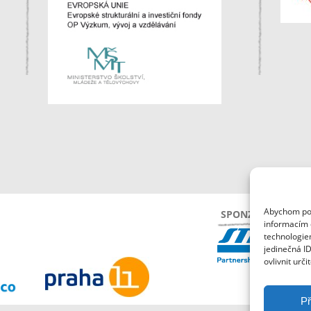
Abychom posk
SPONZOŘI
informacím o
technologie
jedinečná I
ovlivnit urči
Př