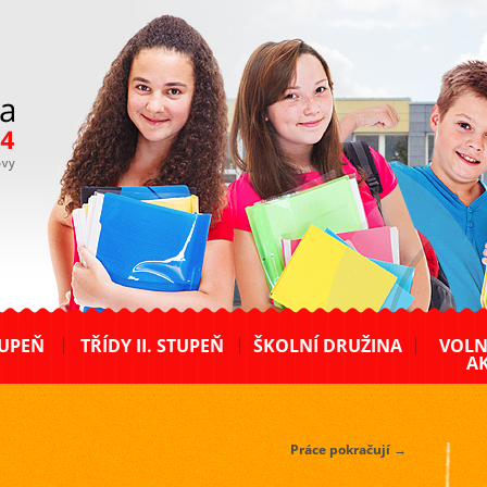
TUPEŇ
TŘÍDY II. STUPEŇ
ŠKOLNÍ DRUŽINA
VOLN
AK
Práce pokračují
→