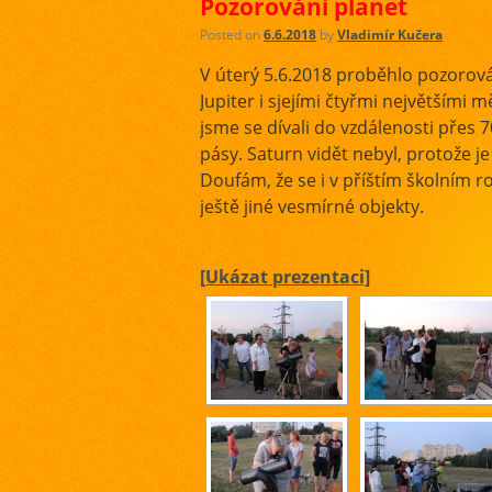
Pozorování planet
Posted on
6.6.2018
by
Vladimír Kučera
V úterý 5.6.2018 proběhlo pozorová
Jupiter i sjejími čtyřmi největšími m
jsme se dívali do vzdálenosti přes 
pásy. Saturn vidět nebyl, protože j
Doufám, že se i v příštím školním
ještě jiné vesmírné objekty.
[Ukázat prezentaci]