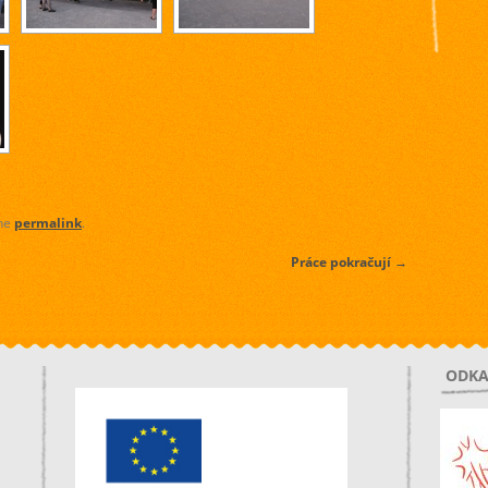
the
permalink
.
Práce pokračují
→
ODKA