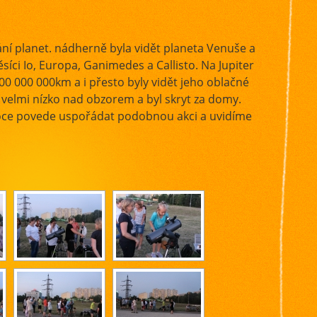
ní planet. nádherně byla vidět planeta Venuše a
ěsíci Io, Europa, Ganimedes a Callisto. Na Jupiter
700 000 000km a i přesto byly vidět jeho oblačné
e velmi nízko nad obzorem a byl skryt za domy.
 roce povede uspořádat podobnou akci a uvidíme