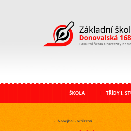
ZŠ Donovalská
ŠKOLA
TŘÍDY I. S
←
Nohejbal – vítězství