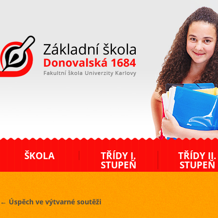
ZŠ Donovalská
ŠKOLA
TŘÍDY I.
TŘÍDY II.
STUPEŇ
STUPEŇ
←
Úspěch ve výtvarné soutěži