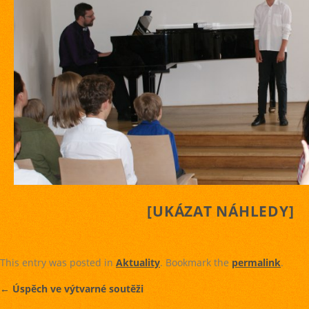
[UKÁZAT NÁHLEDY]
This entry was posted in
Aktuality
. Bookmark the
permalink
.
←
Úspěch ve výtvarné soutěži