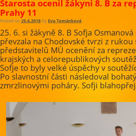
Starosta ocenil žákyni 8. B za r
Prahy 11
Posted on
25.6.2018
by
Eva Tománková
25. 6. si žákyně 8. B Sofja Osmanová
převzala na Chodovské tvrzi z rukou 
představitelů MÚ ocenění za repreze
krajských a celorepublikových soutěž
Sofje to byly velké úspěchy v soutěží
Po slavnostní části následoval bohat
zmrzlinovými poháry. Sofji blahopře