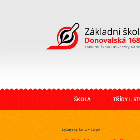
ZŠ Donovalská
ŠKOLA
TŘÍDY I. S
←
Lyžařský kurz – čt/pá