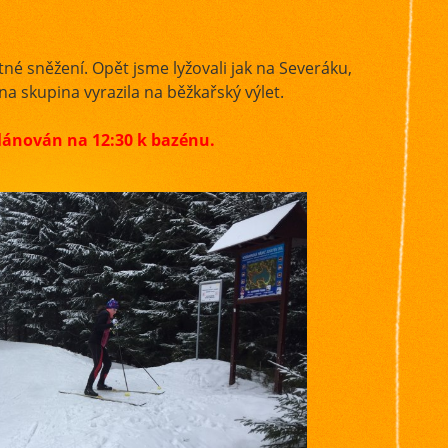
é sněžení. Opět jsme lyžovali jak na Severáku,
na skupina vyrazila na běžkařský výlet.
lánován na 12:30 k bazénu.