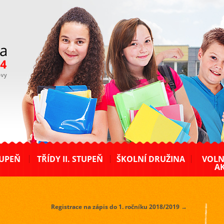
TUPEŇ
TŘÍDY II. STUPEŇ
ŠKOLNÍ DRUŽINA
VOLN
AK
Registrace na zápis do 1. ročníku 2018/2019
→