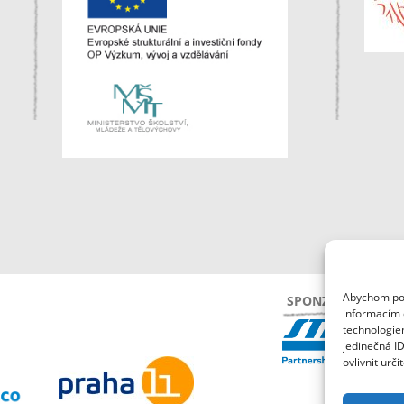
Abychom posk
SPONZOŘI
informacím o
technologie
jedinečná I
ovlivnit urči