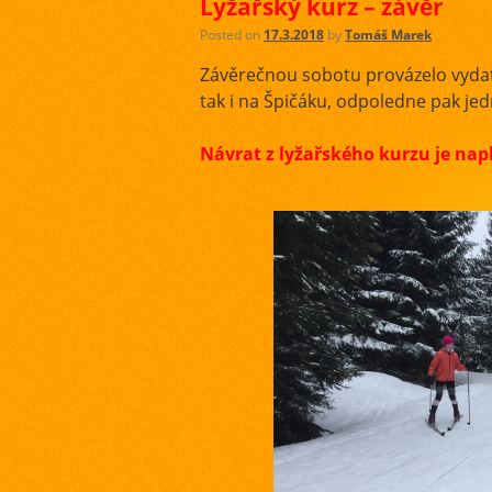
Lyžařský kurz – závěr
Posted on
17.3.2018
by
Tomáš Marek
Závěrečnou sobotu provázelo vydatn
tak i na Špičáku, odpoledne pak jed
Návrat z lyžařského kurzu je nap