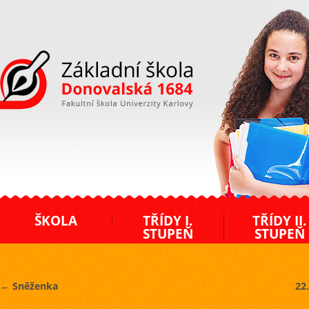
ZŠ Donovalská
ŠKOLA
TŘÍDY I.
TŘÍDY II.
STUPEŇ
STUPEŇ
←
Sněženka
22