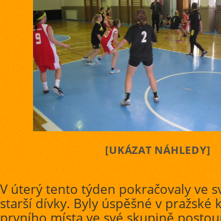
[UKÁZAT NÁHLEDY]
V úterý tento týden pokračovaly ve s
starší dívky. Byly úspěšné v pražské kv
prvního místa ve své skupině postou