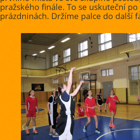
pražského finále. To se uskuteční po 
prázdninách. Držíme palce do další f