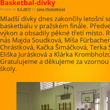
Basketbal-dívky
Posted on
9.3.2017
by
Jana Vindušková
Mladší dívky dnes zakončily letošní s
basketbalu v pražském finále. Předv
výkon a obsadily pěkné třetí místo. 
nás Majda Soudková, Míša Fürbacher
Chrástková, Kačka Šimáčková, Terka S
Eliška Jurásková a Klárka Krombholz
Gratulujeme a děkujeme za vzornou 
školy.