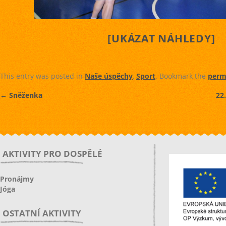
[UKÁZAT NÁHLEDY]
This entry was posted in
Naše úspěchy
,
Sport
. Bookmark the
perm
←
Sněženka
22
AKTIVITY PRO DOSPĚLÉ
Pronájmy
Jóga
OSTATNÍ AKTIVITY