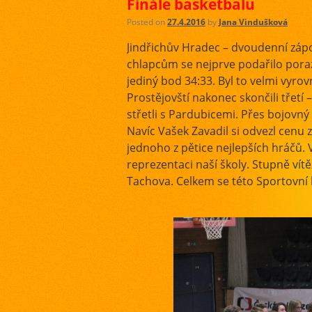
Finále basketbalu
Posted on
27.4.2016
by
Jana Vindušková
Jindřichův Hradec – dvoudenní zápo
chlapcům se nejprve podařilo poraz
jediný bod 34:33. Byl to velmi vyr
Prostějovští nakonec skončili třetí – 
střetli s Pardubicemi. Přes bojovn
Navíc Vašek Zavadil si odvezl cenu z
jednoho z pětice nejlepších hráčů
reprezentaci naší školy. Stupně vít
Tachova. Celkem se této Sportovní l