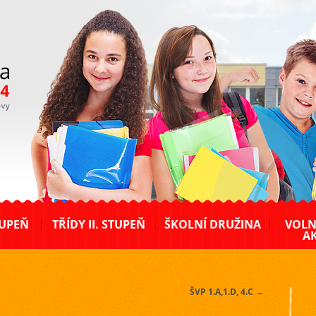
TUPEŇ
TŘÍDY II. STUPEŇ
ŠKOLNÍ DRUŽINA
VOLN
AK
ŠVP 1.A,1.D, 4.C
→