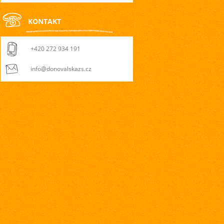
KONTAKT
+420 272 934 191
info@donovalskazs.cz