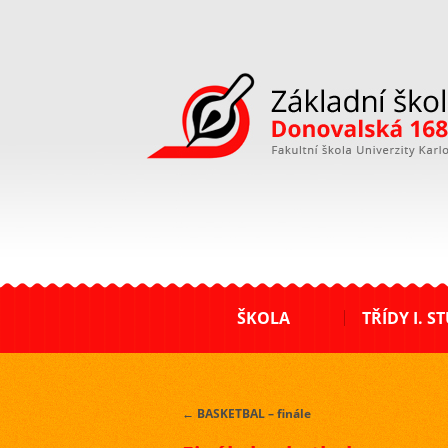
ZŠ Donovalská
ŠKOLA
TŘÍDY I. S
←
BASKETBAL – finále