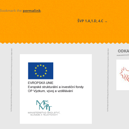
 Bookmark the
permalink
.
ŠVP 1.A,1.D, 4.C
→
ODKA