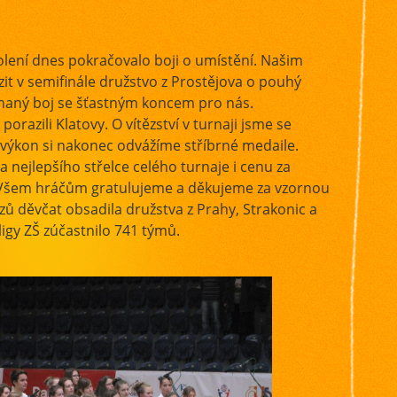
lení dnes pokračovalo boji o umístění. Našim
it v semifinále družstvo z Prostějova o pouhý
ovnaný boj se šťastným koncem pro nás.
porazili Klatovy. O vítězství v turnaji jsme se
ý výkon si nakonec odvážíme stříbrné medaile.
a nejlepšího střelce celého turnaje i cenu za
. Všem hráčům gratulujeme a děkujeme za vzornou
ězů děvčat obsadila družstva z Prahy, Strakonic a
igy ZŠ zúčastnilo 741 týmů.